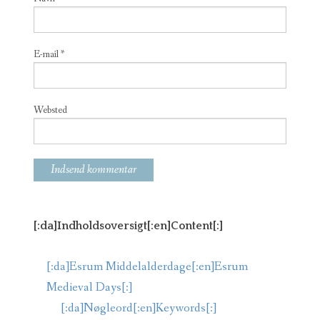
E-mail
*
Websted
[:da]Indholdsoversigt[:en]Content[:]
[:da]Esrum Middelalderdage[:en]Esrum
Medieval Days[:]
[:da]Nøgleord[:en]Keywords[:]