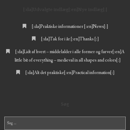
[:da]Udvalgte indlæg[:en]Nye indlæg[:]
[:da]Praktiske informationer [:en]News[:]
[:da]Tak for i år [:en]Thanks [:]
[:da]Lidt af hvert – middelalder i alle former og farver[:en]A
little bit of everything – medieval in all shapes and colors[:]
[:da]Alt det praktiske[:en]Practical information[:]
Søg
Søg
efter: