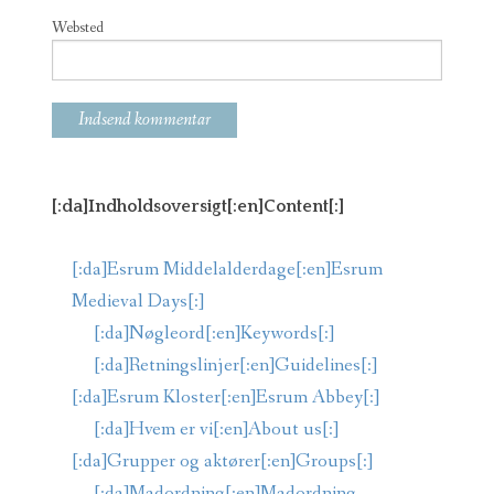
Websted
[:da]Indholdsoversigt[:en]Content[:]
[:da]Esrum Middelalderdage[:en]Esrum
Medieval Days[:]
[:da]Nøgleord[:en]Keywords[:]
[:da]Retningslinjer[:en]Guidelines[:]
[:da]Esrum Kloster[:en]Esrum Abbey[:]
[:da]Hvem er vi[:en]About us[:]
[:da]Grupper og aktører[:en]Groups[:]
[:da]Madordning[:en]Madordning