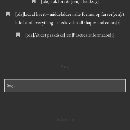
[:da]Tak for i år [:en]Thanks [:]
[:da]Lidt af hvert – middelalder i alle former og farver[:en]A
little bit of everything – medieval in all shapes and colors[:]
[:da]Alt det praktiske[:en]Practical information[:]
Søg
Søg
efter:
Adresse