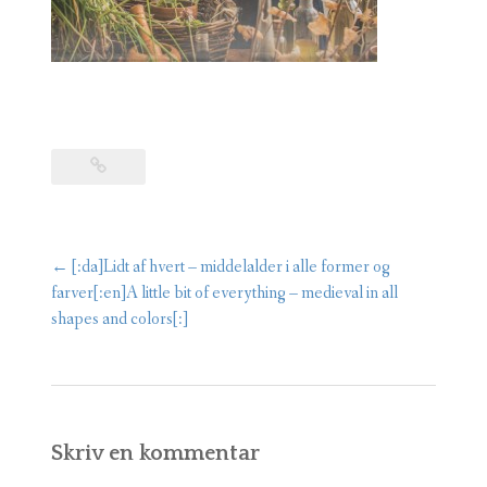
←
[:da]Lidt af hvert – middelalder i alle former og
Post
farver[:en]A little bit of everything – medieval in all
shapes and colors[:]
navigation
Skriv en kommentar