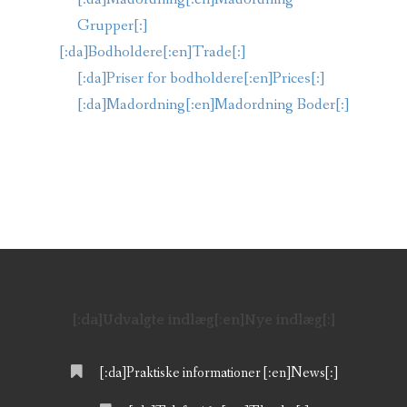
Grupper[:]
[:da]Bodholdere[:en]Trade[:]
[:da]Priser for bodholdere[:en]Prices[:]
[:da]Madordning[:en]Madordning Boder[:]
[:da]Udvalgte indlæg[:en]Nye indlæg[:]
[:da]Praktiske informationer [:en]News[:]