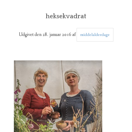
[:DA]ESRUM MIDDELALDERDAGE[:EN]ESRUM MEDIEVAL
DAYS[:]
heksekvadrat
[:DA]ESRUM KLOSTER[:EN]ESRUM ABBEY[:]
Udgivet den
28. januar 2016
af
[:DA]GRUPPER OG DELTAGERE[:EN]GROUPS[:]
middelalderdage
[:DA]BODHOLDERE[:EN]TRADE[:]
[:DA]DANSK[:EN]ENGLISHLANGUAGE
MENU[:DE]DEUTSCH[:]