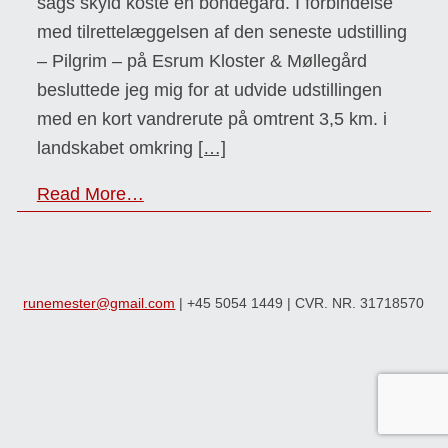
sags skyld koste en bondegård. I forbindelse
med tilrettelæggelsen af den seneste udstilling
– Pilgrim – på Esrum Kloster & Møllegård
besluttede jeg mig for at udvide udstillingen
med en kort vandrerute på omtrent 3,5 km. i
landskabet omkring
[…]
Read More…
runemester@gmail.com
| +45 5054 1449 | CVR. NR. 31718570