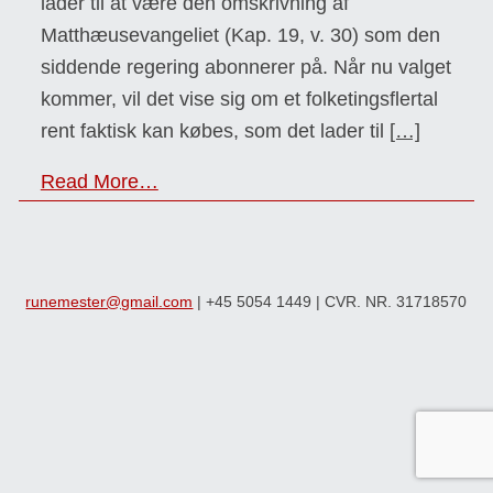
lader til at være den omskrivning af
Matthæusevangeliet (Kap. 19, v. 30) som den
siddende regering abonnerer på. Når nu valget
kommer, vil det vise sig om et folketingsflertal
rent faktisk kan købes, som det lader til
[…]
Read More…
runemester@gmail.com
| +45 5054 1449 | CVR. NR. 31718570