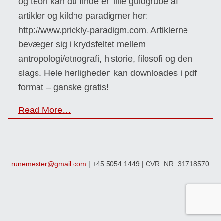
og teori kan du finde en lille guldgrube af
artikler og kildne paradigmer her:
http://www.prickly-paradigm.com. Artiklerne
bevæger sig i krydsfeltet mellem
antropologi/etnografi, historie, filosofi og den
slags. Hele herligheden kan downloades i pdf-
format – ganske gratis!
Read More…
runemester@gmail.com
| +45 5054 1449 | CVR. NR. 31718570