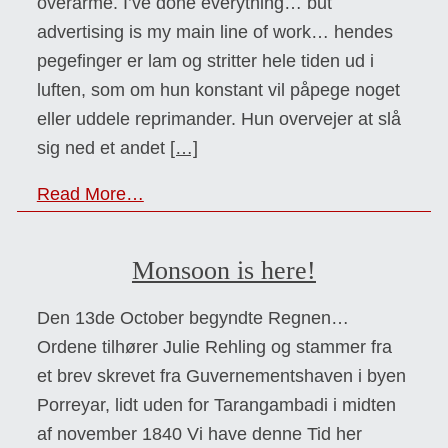
overarme. I’ve done everything… but
advertising is my main line of work… hendes
pegefinger er lam og stritter hele tiden ud i
luften, som om hun konstant vil påpege noget
eller uddele reprimander. Hun overvejer at slå
sig ned et andet
[…]
Read More…
Monsoon is here!
Den 13de October begyndte Regnen…
Ordene tilhører Julie Rehling og stammer fra
et brev skrevet fra Guvernementshaven i byen
Porreyar, lidt uden for Tarangambadi i midten
af november 1840 Vi have denne Tid her