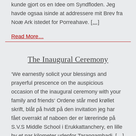
kunde gjort os en Idee om Syndfloden. Jeg
havde ogsaa isinde at addressere mit Brev fra
Noæ Ark istedet for Porreahave.
[…]
Read More…
The Inaugural Ceremony
‘We earnestly solicit your blessings and
prayerful prescence on the auspicious
occasion of the inaugural ceremony with your
family and friends‘ Ordene står med krøllet
skrift, blåt på hvidt på den invitation jeg har
fået overrakt af naboen der er lærerinde på
S.V.S Middle School i Erukkattanchery, en lille
by et par kilometer udenfor Tarangambadi.
[…]