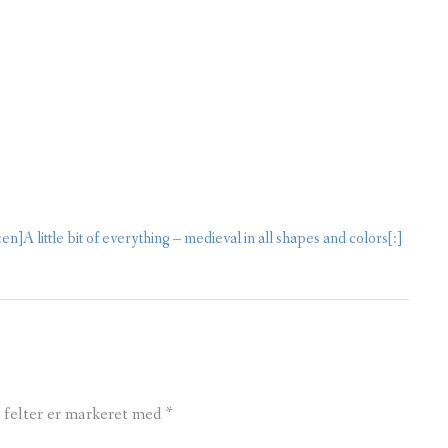
en]A little bit of everything – medieval in all shapes and colors[:]
felter er markeret med
*