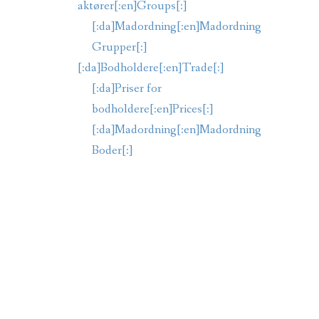
aktører[:en]Groups[:]
[:da]Madordning[:en]Madordning
Grupper[:]
[:da]Bodholdere[:en]Trade[:]
[:da]Priser for
bodholdere[:en]Prices[:]
[:da]Madordning[:en]Madordning
Boder[:]