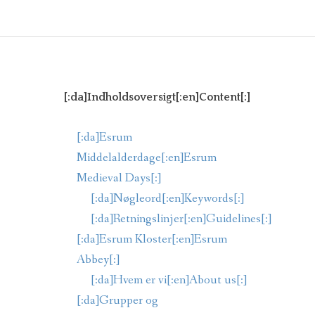
[:DA]MADORDNING[:EN]MEALS[:]
[:DA]TILMELDING[:]
[:da]Indholdsoversigt[:en]Content[:]
[:da]Esrum
Middelalderdage[:en]Esrum
Medieval Days[:]
[:da]Nøgleord[:en]Keywords[:]
[:da]Retningslinjer[:en]Guidelines[:]
[:da]Esrum Kloster[:en]Esrum
Abbey[:]
[:da]Hvem er vi[:en]About us[:]
[:da]Grupper og