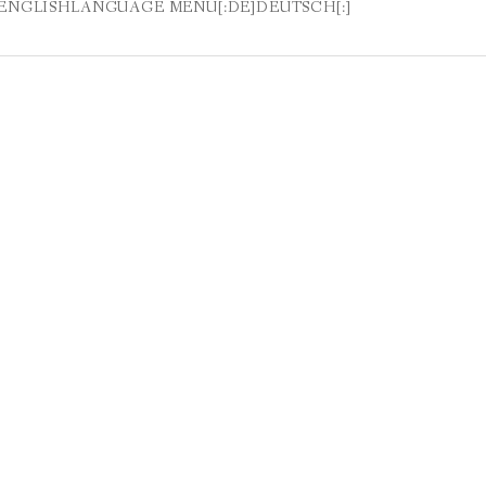
[:DA]HVEM ER VI[:EN]ABOUT US[:]
N]ENGLISHLANGUAGE MENU[:DE]DEUTSCH[:]