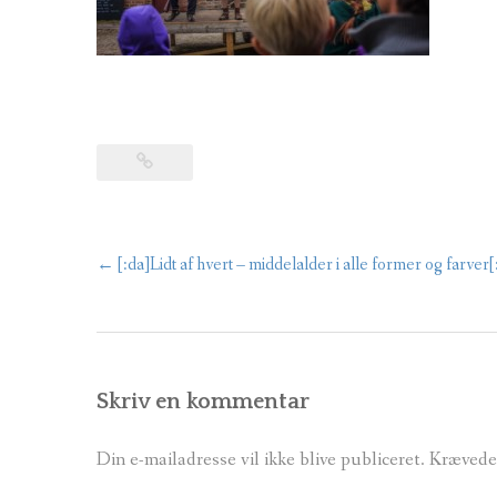
←
[:da]Lidt af hvert – middelalder i alle former og farver[:
Post
navigation
Skriv en kommentar
Din e-mailadresse vil ikke blive publiceret.
Krævede 