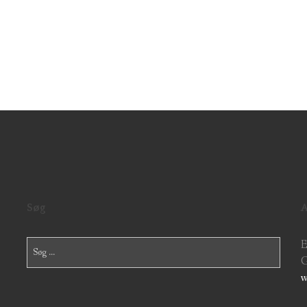
Søg
A
Søg
E
efter:
G
w