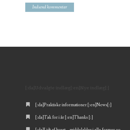
[:da]Udvalgte indlæg[:en]Nye indlæg[:]
[:da]Praktiske informationer [:en]News[:]
[:da]Tak for i år [:en]Thanks [:]
[:da]Lidt af hvert – middelalder i alle former og