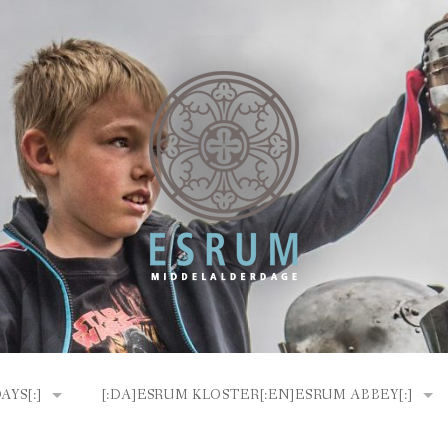
YS[:]
[:DA]ESRUM KLOSTER[:EN]ESRUM ABBEY[:]