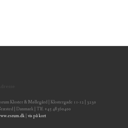
dresse
srum Kloster & Møllegård | Klostergade 11-12 | 3230
ræsted | Danmark | Tlf. +45 48360400
ww.esrum.dk
|
vis på kort