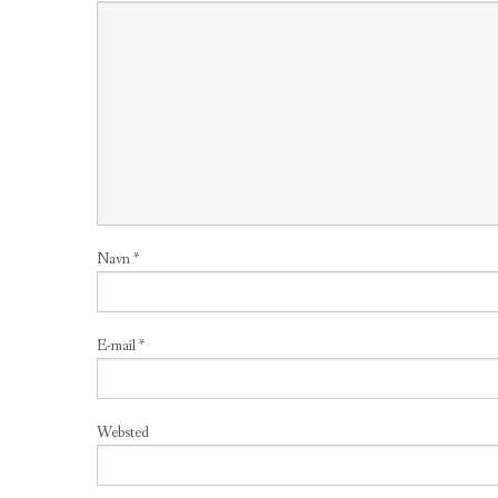
Navn
*
E-mail
*
Websted