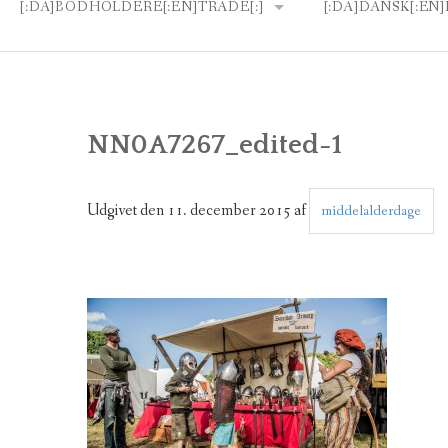
[:DA]NØGLEORD[:EN]KEYWORDS[:]
[:DA]BODHOLDERE[:EN]TRADE[:]
[:DA]DANSK[:E
[:DA]RETNINGSLINJER[:EN]GUIDELINES[:]
[:DA]PRISER FOR BODHOLDERE[:EN]PRICES[:]
[:DA]MADORDNING[:EN]MEALS[:]
NN0A7267_edited-1
[:DA]TILMELDING[:]
Udgivet den
11. december 2015
af
middelalderdage