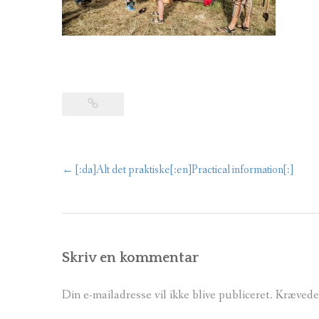
←
[:da]Alt det praktiske[:en]Practical information[:]
Post
navigation
Skriv en kommentar
Din e-mailadresse vil ikke blive publiceret.
Krævede 