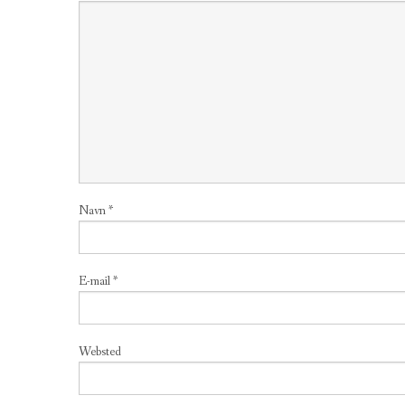
Navn
*
E-mail
*
Websted