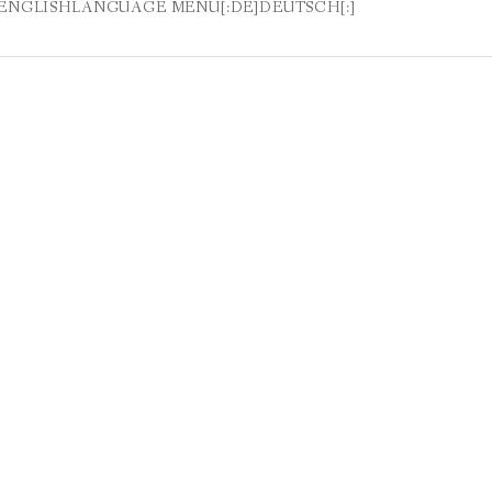
[:DA]HVEM ER VI[:EN]ABOUT US[:]
N]ENGLISHLANGUAGE MENU[:DE]DEUTSCH[:]