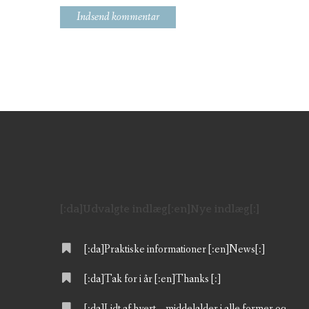
[:da]Udvalgte indlæg[:en]Nye indlæg[:]
[:da]Praktiske informationer [:en]News[:]
[:da]Tak for i år [:en]Thanks [:]
[:da]Lidt af hvert – middelalder i alle former og