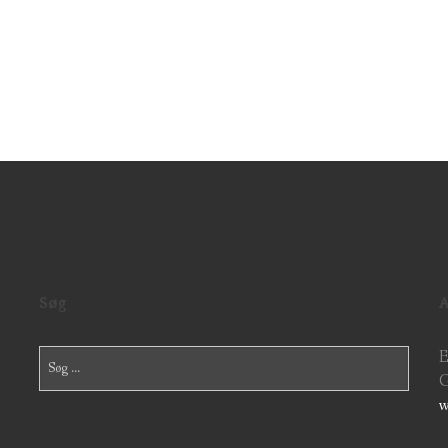
Søg
A
Søg
E
efter:
G
w