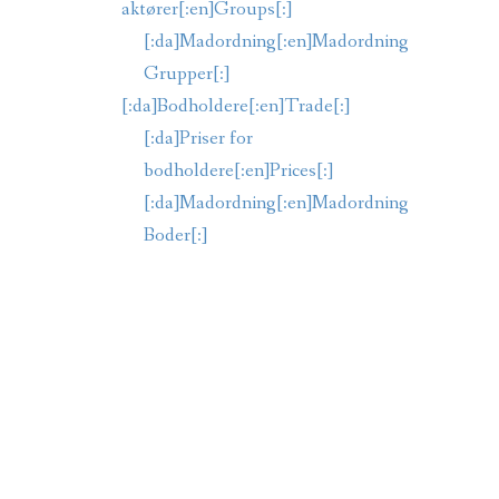
aktører[:en]Groups[:]
[:da]Madordning[:en]Madordning
Grupper[:]
[:da]Bodholdere[:en]Trade[:]
[:da]Priser for
bodholdere[:en]Prices[:]
[:da]Madordning[:en]Madordning
Boder[:]