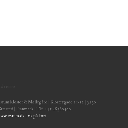
dresse
srum Kloster & Møllegård | Klostergade 11-12 | 3230
ræsted | Danmark | Tlf. +45 48360400
ww.esrum.dk
|
vis på kort