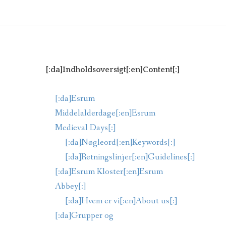
[:DA]MADORDNING[:EN]MEALS[:]
[:DA]TILMELDING[:]
[:da]Indholdsoversigt[:en]Content[:]
[:da]Esrum
Middelalderdage[:en]Esrum
Medieval Days[:]
[:da]Nøgleord[:en]Keywords[:]
[:da]Retningslinjer[:en]Guidelines[:]
[:da]Esrum Kloster[:en]Esrum
Abbey[:]
[:da]Hvem er vi[:en]About us[:]
[:da]Grupper og