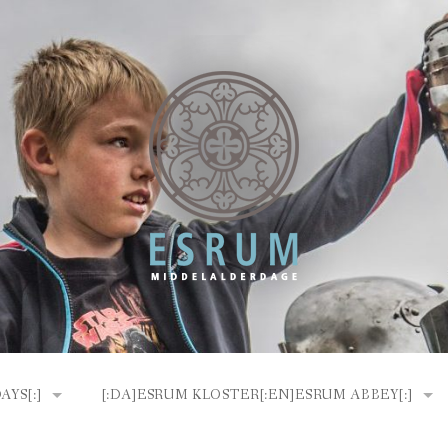
YS[:]
[:DA]ESRUM KLOSTER[:EN]ESRUM ABBEY[:]